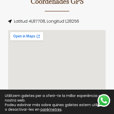
Coordenades GPS
Latitud 41,87708, Longitud 1,28256
Utilitzem galetes per a oferir-te la millor experiència en la
nostra web.
Podeu esbrinar més sobre quines galetes estem utilitzant
o desactivar-les en
parèmetres
.