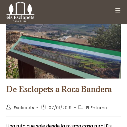
De Esclopets a Roca Bandera
Esclopets
07/01/2019
El Entorno
Una ruta que sale desde la misma casa rural Els